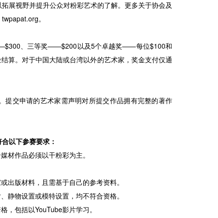
以拓展视野并提升公众对粉彩艺术的了解。更多关于协会及
apat.org。
$300、三等奖——$200以及5个卓越奖——每位$100和
美金结算。对于中国大陆或台湾以外的艺术家，奖金支付仅通
加。提交申请的艺术家需声明对所提交作品拥有完整的著作
符合以下参赛要求：
合媒材作品必须以干粉彩为主。
家或出版材料，且需基于自己的参考资料。
片、静物设置或模特设置，均不符合资格。
，包括以YouTube影片学习。