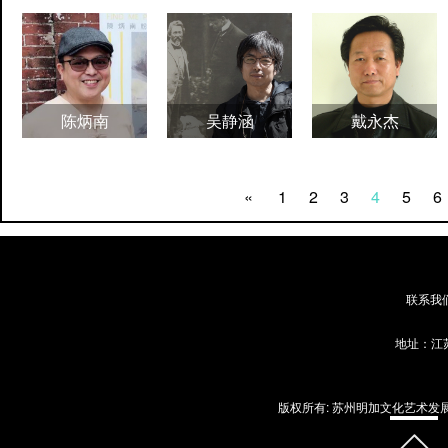
陈炳南
吴静涵
戴永杰
«
1
2
3
4
5
6
联系我
地址：江苏
版权所有: 苏州明加文化艺术发