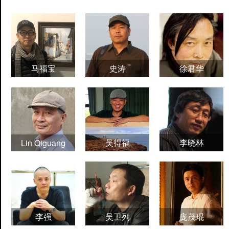
马福宝
史涛
徐君华
吴得福
李晓林
Lin Qiguang
李强
吴卫列
庞茂琨