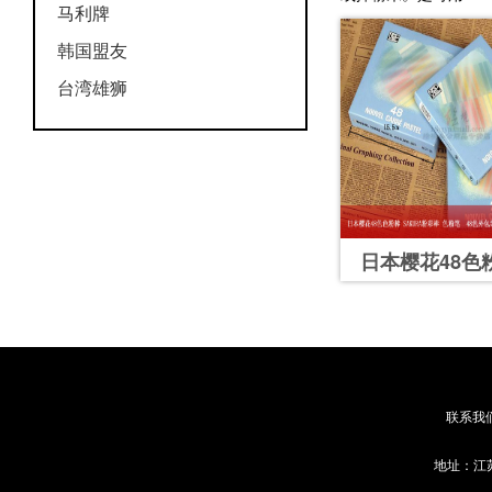
马利牌
韩国盟友
台湾雄狮
日本樱花48色
联系我
地址：江苏