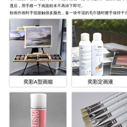
透后，用手模一下画面粉末不再掉下即可。
粉画作画时手指接触很多颜色，备一块半湿的毛巾随时擦手保持干
奕彩A型画箱
奕彩定画液