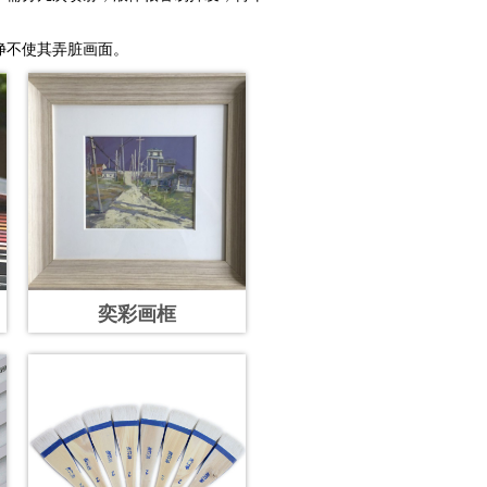
净不使其弄脏画面。
奕彩画框