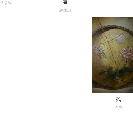
荷
潘康标
潘建忠
残
卢兴