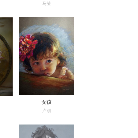
马莹
女孩
卢刚