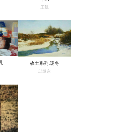
王凯
儿
故土系列.暖冬
邱继东