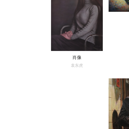
肖像
袁东虎