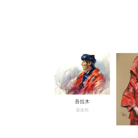
吾拉木
裴发邦