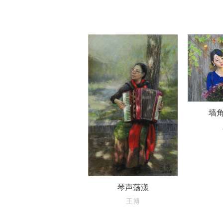
墙
琴声荡漾
王博