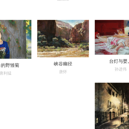
台灯与婴
峡谷幽径
角的野雏菊
孙进伟
唐怀
唐利猛