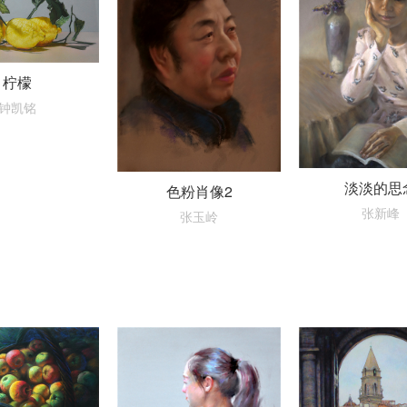
柠檬
钟凯铭
淡淡的思
色粉肖像2
张新峰
张玉岭