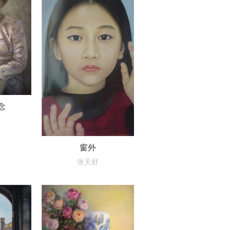
念
窗外
张天舒