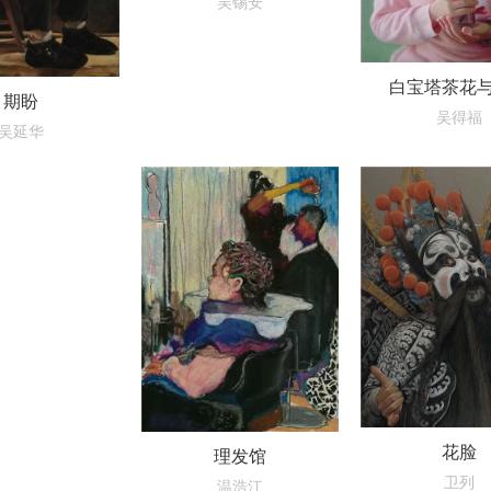
吴锡安
白宝塔茶花
期盼
吴得福
吴延华
花脸
理发馆
卫列
温浩江