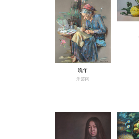
晚年
朱芸阁