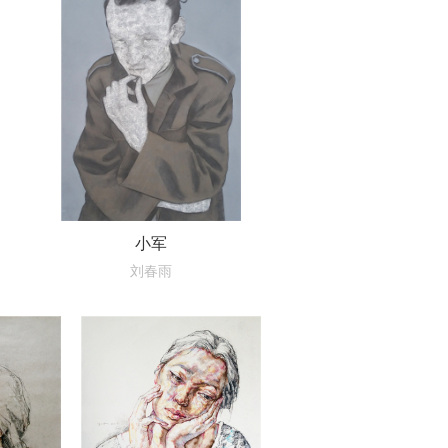
小军
刘春雨