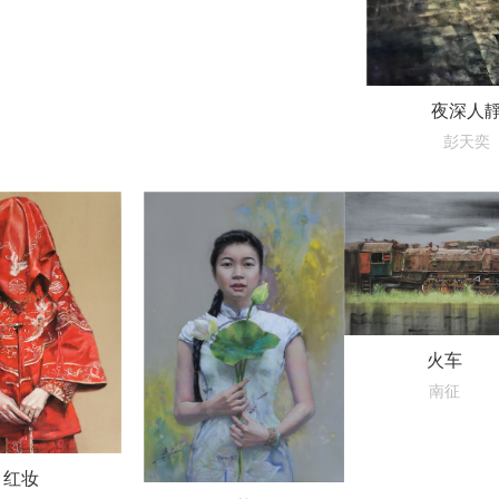
夜深人
彭天奕
火车
南征
红妆