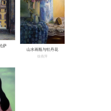
伦萨
山水画瓶与牡丹花
徐燕萍