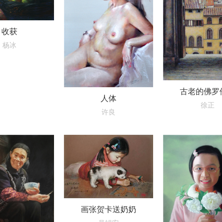
收获
杨冰
古老的佛罗
人体
徐正
许良
画张贺卡送奶奶