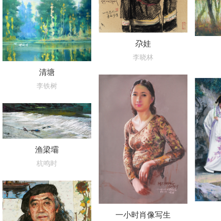
尕娃
李晓林
清塘
李铁树
渔梁壩
杭鸣时
一小时肖像写生