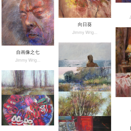
向日葵
Jimmy Wrig...
自画像之七
Jimmy Wrig...
绿松石的笔记
地中海的早晨
Richard Mc...
Vicente Ro...