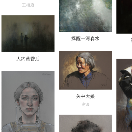
王相箴
揺醒一河春水
人约黄昏后
关中大娘
史涛