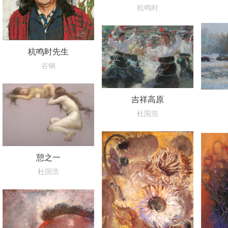
杭鸣时
杭鸣时先生
谷钢
吉祥高原
杜国浩
憩之一
杜国浩