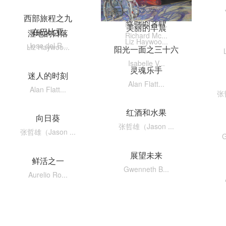
格林纳丛林
西部旅程之九
夜晚的安静
Richard Mc...
美丽的早晨
在巴比亚
Isabelle V...
湿地的日落
Richard Mc...
Liz Haywoo...
Jose del R...
Liz Haywoo...
阳光一面之三十六
Isabelle V...
灵魂乐手
迷人的时刻
Alan Flatt...
Alan Flatt...
张哲
红酒和水果
向日葵
张哲雄（Jason ...
张哲雄（Jason ...
G
展望未来
鲜活之一
Gwenneth B...
Aurelio Ro...