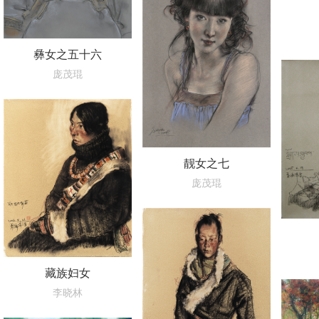
彝女之五十六
庞茂琨
靓女之七
庞茂琨
藏族妇女
李晓林