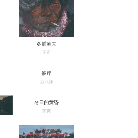
冬捕渔夫
王正
彼岸
万武祥
冬日的黄昏
宋爽