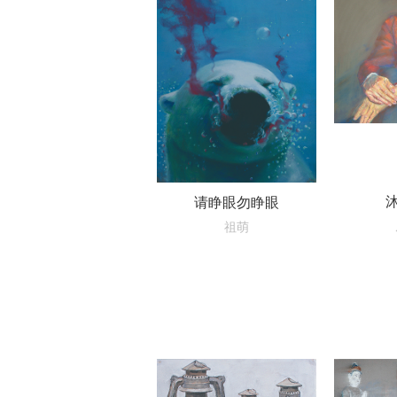
请睁眼勿睁眼
祖萌