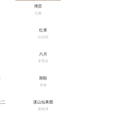
博弈
任颖
红果
刘佳明
六月
李秀珍
事
期盼
李琳
之二
溪山仙果图
黄艳博