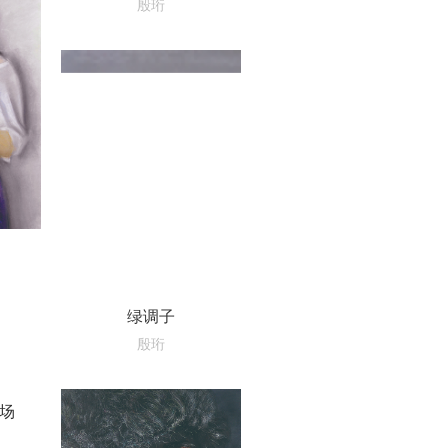
殷珩
绿调子
殷珩
场