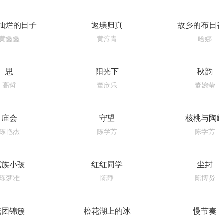
灿烂的日子
返璞归真
故乡的布日
黄鑫鑫
黄淳青
哈娜
思
阳光下
秋韵
高哲
董欣乐
董婉莹
庙会
守望
核桃与陶
陈艳杰
陈学芳
陈学芳
藏族小孩
红红同学
尘封
陈梦雅
陈静
陈博贤
花团锦簇
松花湖上的冰
慢节奏