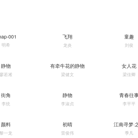
nap-001
飞翔
童趣
明希
龙炎
刘俊
静物
有牵牛花的静物
女人花
廖若凇
梁健文
梁佳卿
街角
静物
青春往
李统
李淑贞
李平平
颜料
初晴
江南寻梦·
黎一龙
雷俊伟
季凡