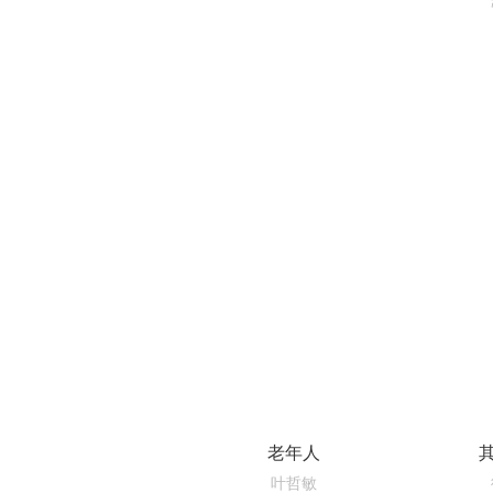
老年人
叶哲敏