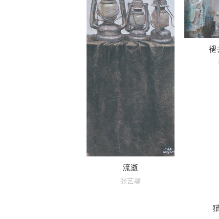
褪
流逝
张艺馨