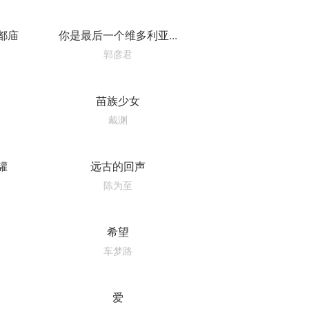
都庙
你是最后一个维多利亚...
郭彦君
苗族少女
戴渊
罐
远古的回声
陈为至
希望
车梦路
爱