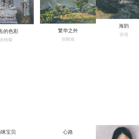
海韵
繁华之外
去的色彩
张强
张晓瑜
张艳菊
猫咪宝贝
心路