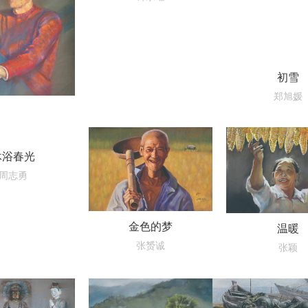
初雪
郑旭媛
沐浴春光
周志勇
金色的梦
温暖
张赟诚
张颖