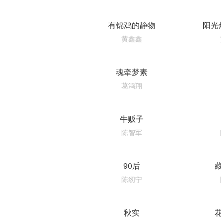
有锦鸡的静物
阳光
黄鑫鑫
魂牵梦素
葛鸿翔
牛贩子
陈智军
90后
陈纫宁
秋实