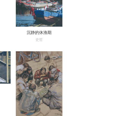
沉静的休渔期
史哲