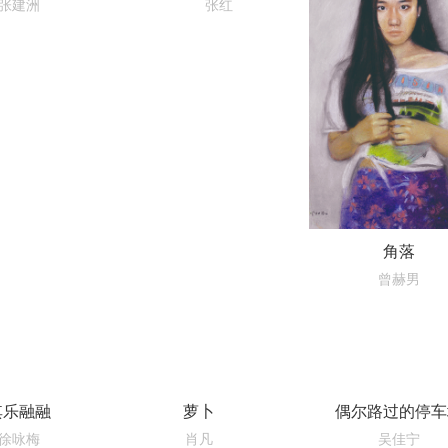
张建洲
张红
角落
曾赫男
其乐融融
萝卜
偶尔路过的停车
徐咏梅
肖凡
吴佳宁