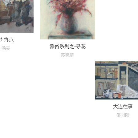
梦·终点
雅俗系列之-寻花
汤晏
苏晓清
大连往事
邵阳阳