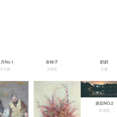
月No.1
灰柿子
奶奶
王天娇
王明芝
王君
迷踪NO.2
苏茂然