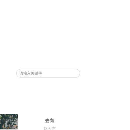
去向
赵天杰