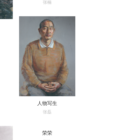
张楠
人物写生
张磊
荣荣