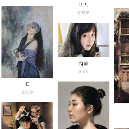
IT人
陈建英
窗前
黄玉新
归
董英玲