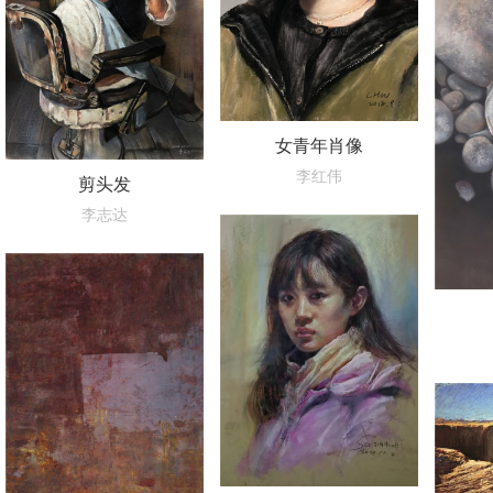
女青年肖像
李红伟
剪头发
李志达