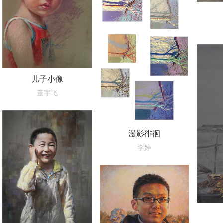
儿子小像
董宇飞
漫影徘徊
李婷