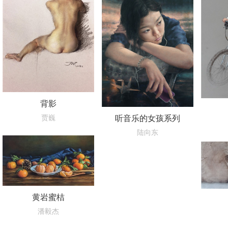
背影
贾巍
听音乐的女孩系列
陆向东
黄岩蜜桔
潘毅杰