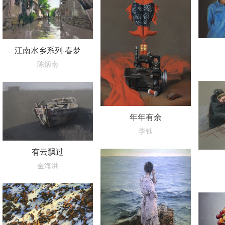
江南水乡系列·春梦
陈炳南
年年有余
李钰
有云飘过
金海洪