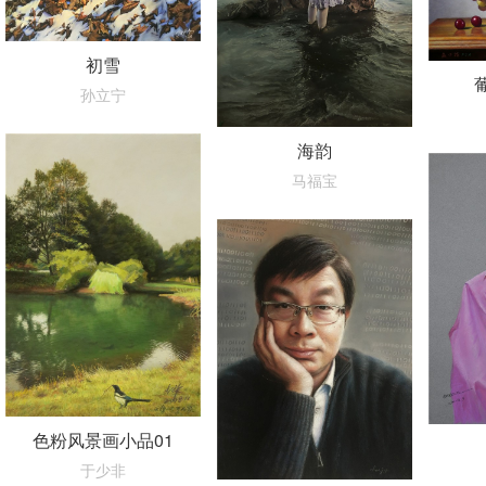
初雪
孙立宁
海韵
马福宝
色粉风景画小品01
于少非