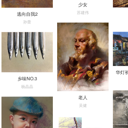
少女
苏建伟
逃向自我2
孙蕾
华灯
乡味NO.3
杨晶晶
老人
吴健