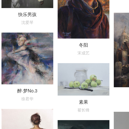
快乐男孩
沈爱琴
冬阳
宋成艺
醉·梦No.3
徐君华
素果
翟长锋