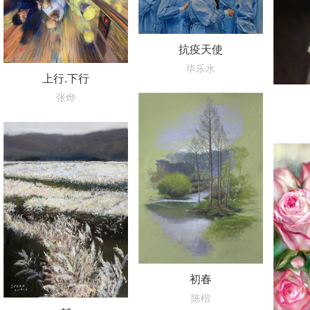
抗疫天使
毕乐水
上行.下行
张烨
初春
陈楷