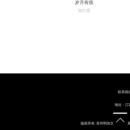
岁月有痕
喻红霞
联系我
地址：江苏
版权所有: 苏州明加文化艺术发