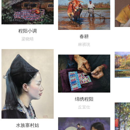
程阳小调
春耕
梁晓晴
林祺珖
绵绣程阳
丘宜仕
水族寨村姑