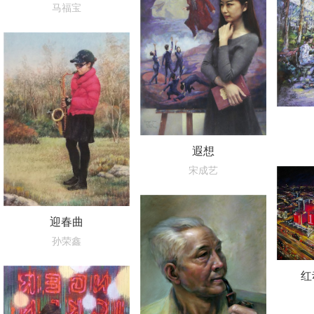
马福宝
遐想
宋成艺
迎春曲
孙荣鑫
红