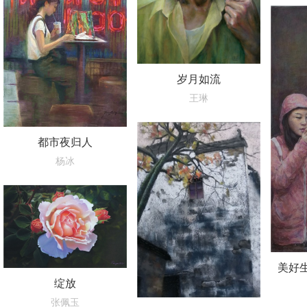
岁月如流
王琳
都市夜归人
杨冰
美好
绽放
张佩玉