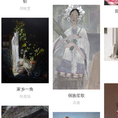
郁
邓晓雯
家乡一角
侗族笙歌
韩晟颉
高珊