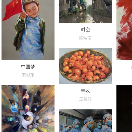
时空
陈炳南
中国梦
安彩萍
丰收
王碧慧