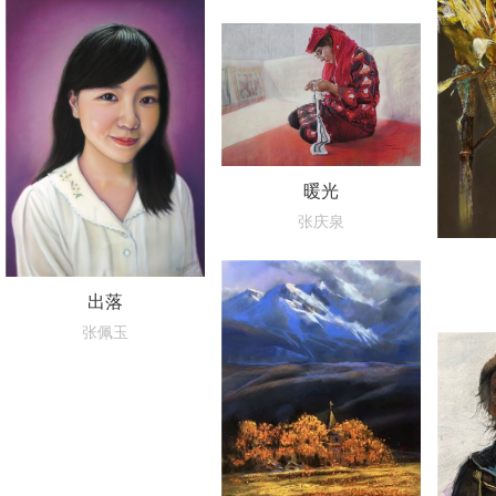
暖光
张庆泉
出落
张佩玉