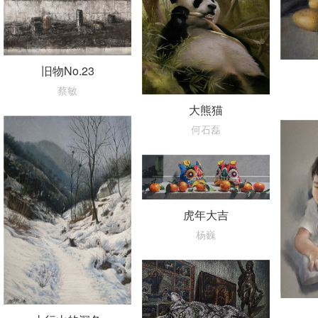
旧物No.23
蔡敏
大熊猫
何石磊
虎年大吉
杨巍