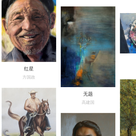
红星
方国政
无题
高建国