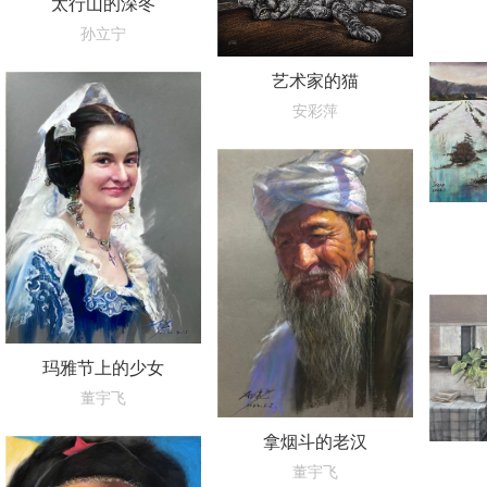
太行山的深冬
孙立宁
艺术家的猫
安彩萍
玛雅节上的少女
董宇飞
拿烟斗的老汉
董宇飞