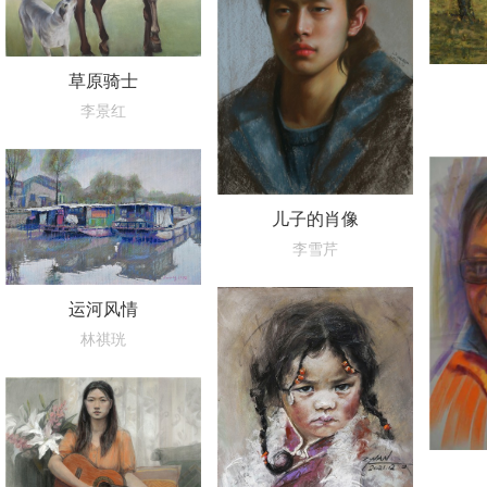
草原骑士
李景红
儿子的肖像
李雪芹
运河风情
林祺珖