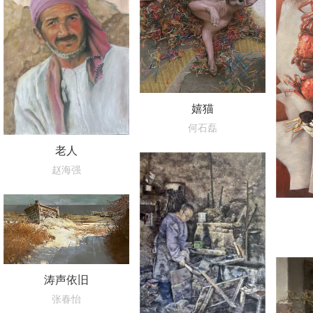
嬉猫
何石磊
老人
赵海强
涛声依旧
张春怡