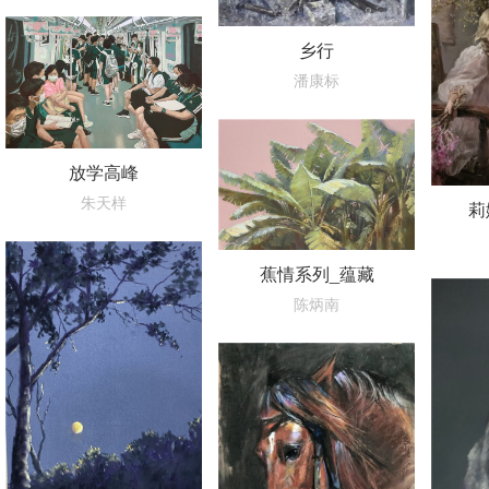
乡行
潘康标
放学高峰
朱天样
莉
蕉情系列_蕴藏
陈炳南