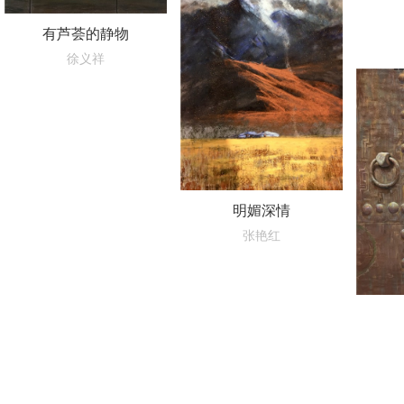
有芦荟的静物
徐义祥
明媚深情
张艳红