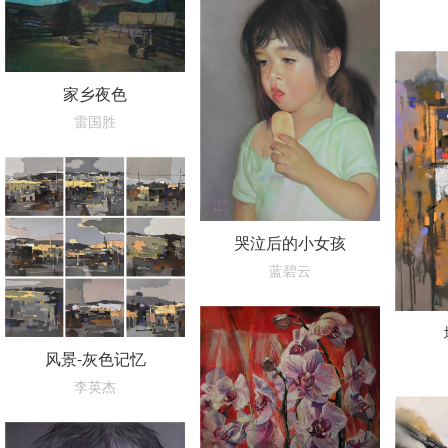
家乡夜色
雷国胜
哭泣后的小女孩
蓝碧云
风景-灰色记忆
李英杰