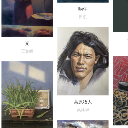
响午
田凯
光
王文娟
高原牧人
吴延华