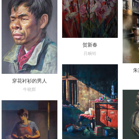
贺新春
吕畹铃
朱
穿花衬衫的男人
牛晓辉