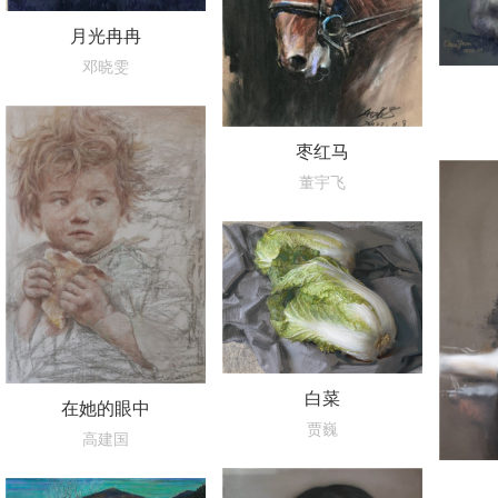
月光冉冉
邓晓雯
枣红马
董宇飞
白菜
在她的眼中
贾巍
高建国