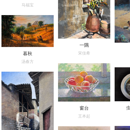
马福宝
一隅
暮秋
宋佳希
汤春方
窗台
王本起