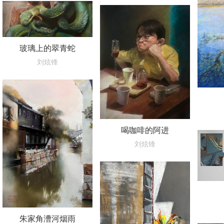
玻璃上的翠青蛇
刘炫锋
喝咖啡的阿进
刘炫锋
朱家角漕河烟雨