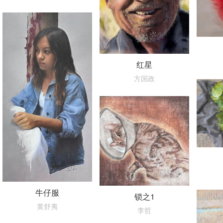
红星
方国政
牛仔服
锁之1
黄舒夷
李哲