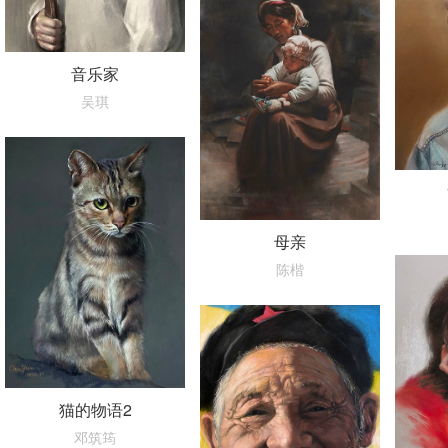
音乐家
吴琪
母亲
陈楷
猫的物语2
邓筑筠