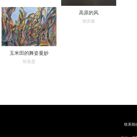
高原的风
张庆泉
玉米田的舞姿曼妙
邹吾彦
联系我