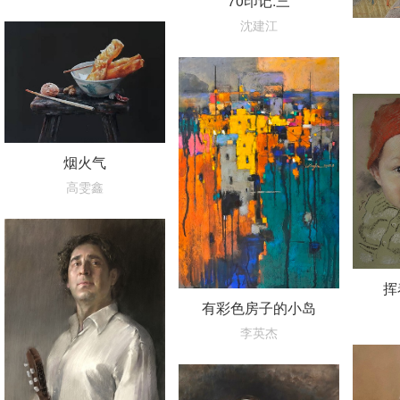
70印记.三
沈建江
烟火气
高雯鑫
挥
有彩色房子的小岛
李英杰