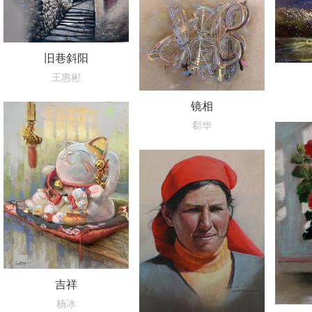
旧巷斜阳
王惠彬
镜相
郗华
吉祥
杨冰