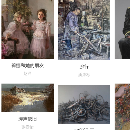
莉娜和她的朋友
乡行
赵洋
潘康标
涛声依旧
张春怡