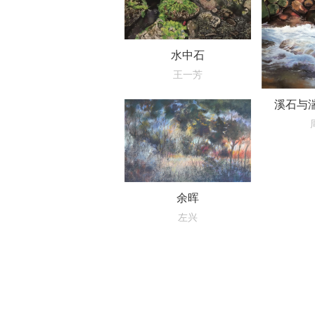
水中石
王一芳
溪石与湍
余晖
左兴