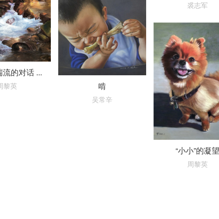
裘志军
流的对话 ...
啃
周黎英
吴常辛
“小小”的凝
周黎英