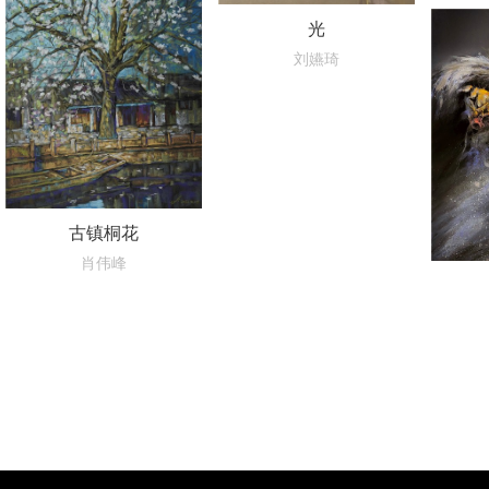
光
刘嬿琦
古镇桐花
肖伟峰