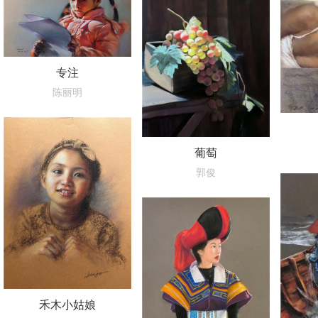
专注
陈丽明
葡萄
郭俊
禾木小姑娘