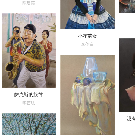
陈建英
小花苗女
李创造
萨克斯的旋律
李艺敏
没