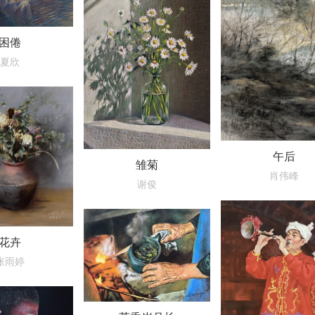
困倦
夏欣
午后
雏菊
肖伟峰
谢俊
花卉
张雨婷