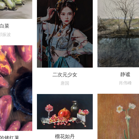
白菜
邵振波
静谧
二次元少女
肖伟峰
唐国
榴花如丹
的烤红薯