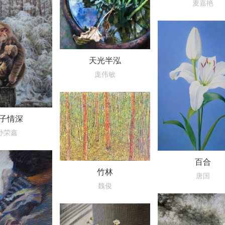
麦嘉艳
天光半泓
庞伟敏
子情深
孙荣鑫
百合
竹林
唐国
魏俊