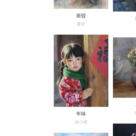
斑驳
夏欣
年味
张小维