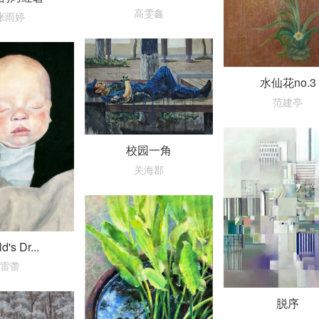
高雯鑫
张雨婷
水仙花no.3
范建亭
校园一角
关海郡
d's Dr...
雷蕾
脱序