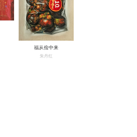
福从俭中来
朱丹红