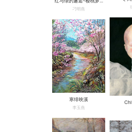
红与绿的邂逅~樱桃萝...
刁明燕
寒绯映溪
Chil
李玉燕