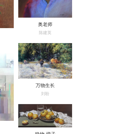
奥老师
陈建英
万物生长
刘盼
静物-橙子