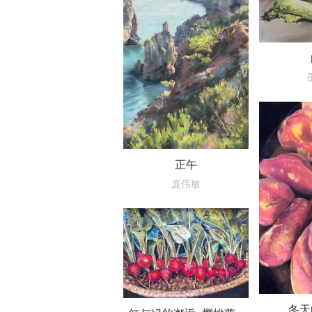
正午
庞伟敏
冬天