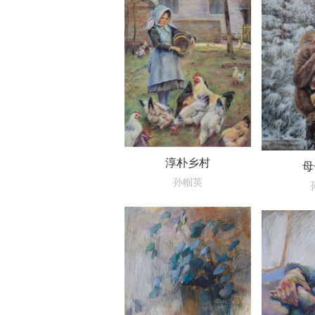
淳朴乡村
母
孙帼英