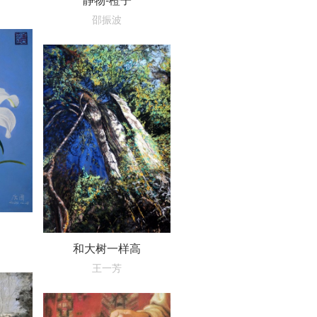
邵振波
和大树一样高
王一芳