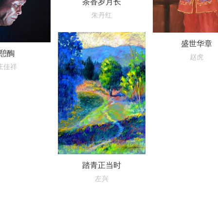
茶香岁月长
朱丹红
盛世华章
憩醄
赵虎
庄佳祥
踏青正当时
左兴